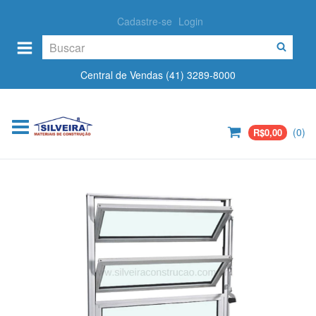
Cadastre-se
Login
Central de Vendas (41) 3289-8000
(
0
)
R$0,00