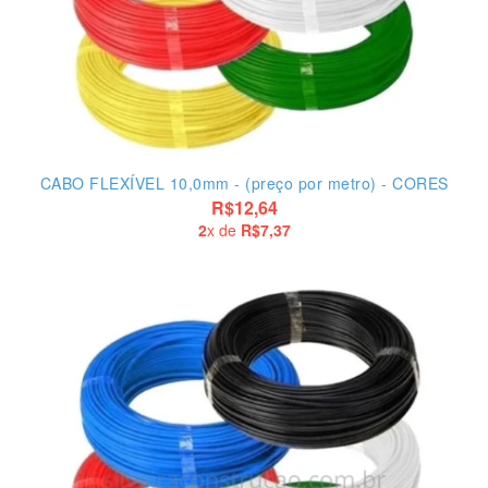
CABO FLEXÍVEL 10,0mm - (preço por metro) - CORES
R$12,64
2
x de
R$7,37