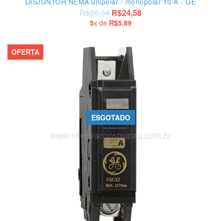
DISJUNTOR NEMA unipolar / monopolar 10 A - GE
R$26,34
R$24,58
5
x de
R$5,89
OFERTA
ESGOTADO