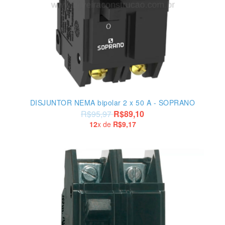
DISJUNTOR NEMA bipolar 2 x 50 A - SOPRANO
R$95,97
R$89,10
12
x de
R$9,17