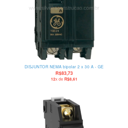
DISJUNTOR NEMA bipolar 2 x 30 A - GE
R$83,73
12
x de
R$8,61