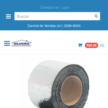
Cadastre-se
Login
Central de Vendas (41) 3289-8000
(
0
)
R$0,00