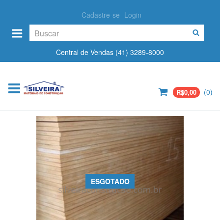
Cadastre-se
Login
Central de Vendas (41) 3289-8000
(
0
)
R$0,00
ESGOTADO