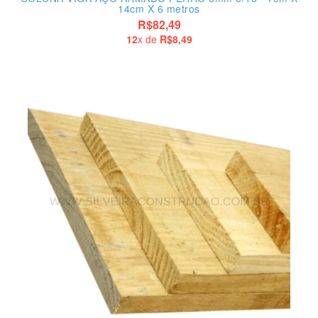
14cm X 6 metros
R$82,49
12
x de
R$8,49